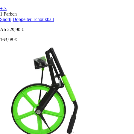
+-3
1 Farben
Sporti
Doppelter Tchoukball
Ab
229,90 €
163,98 €