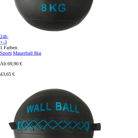
24h
+-3
1 Farben
Sporti
Mauerball 8kg
Ab
69,90 €
43,65 €