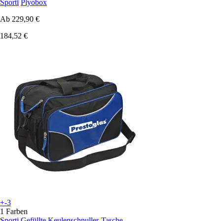
Sporti
Plyobox
Ab
229,90 €
184,52 €
+-3
1 Farben
Sporti
Gefüllte Keulenschnuller-Tasche