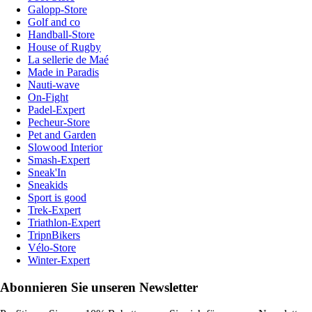
Galopp-Store
Golf and co
Handball-Store
House of Rugby
La sellerie de Maé
Made in Paradis
Nauti-wave
On-Fight
Padel-Expert
Pecheur-Store
Pet and Garden
Slowood Interior
Smash-Expert
Sneak'In
Sneakids
Sport is good
Trek-Expert
Triathlon-Expert
TripnBikers
Vélo-Store
Winter-Expert
Abonnieren Sie unseren Newsletter