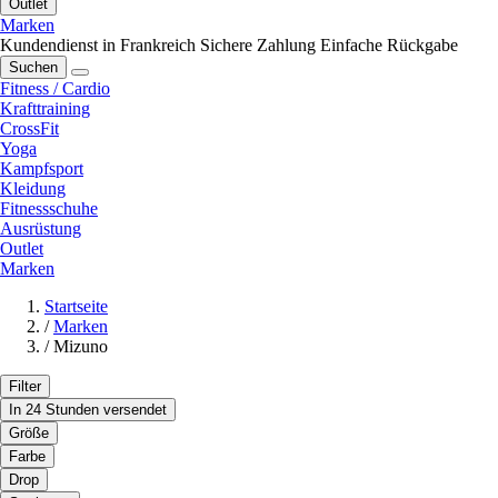
Outlet
Marken
Kundendienst in Frankreich
Sichere Zahlung
Einfache Rückgabe
Suchen
Fitness / Cardio
Krafttraining
CrossFit
Yoga
Kampfsport
Kleidung
Fitnessschuhe
Ausrüstung
Outlet
Marken
Startseite
/
Marken
/
Mizuno
Filter
In 24 Stunden versendet
Größe
Farbe
Drop