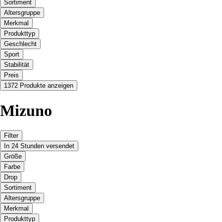
Sortiment
Altersgruppe
Merkmal
Produkttyp
Geschlecht
Sport
Stabilität
Preis
1372 Produkte anzeigen
Mizuno
Filter
In 24 Stunden versendet
Größe
Farbe
Drop
Sortiment
Altersgruppe
Merkmal
Produkttyp