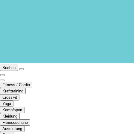
Suchen
Fitness / Cardio
Krafttraining
CrossFit
Yoga
Kampfsport
Kleidung
Fitnessschuhe
Ausrüstung