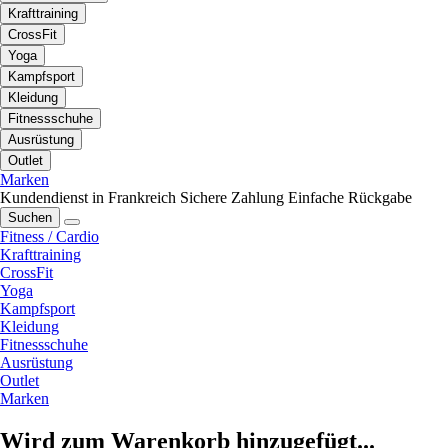
Krafttraining
CrossFit
Yoga
Kampfsport
Kleidung
Fitnessschuhe
Ausrüstung
Outlet
Marken
Kundendienst in Frankreich
Sichere Zahlung
Einfache Rückgabe
Suchen
Fitness / Cardio
Krafttraining
CrossFit
Yoga
Kampfsport
Kleidung
Fitnessschuhe
Ausrüstung
Outlet
Marken
Wird zum Warenkorb hinzugefügt...