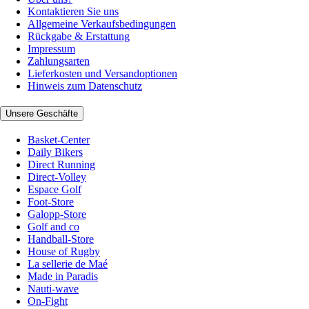
Kontaktieren Sie uns
Allgemeine Verkaufsbedingungen
Rückgabe & Erstattung
Impressum
Zahlungsarten
Lieferkosten und Versandoptionen
Hinweis zum Datenschutz
Unsere Geschäfte
Basket-Center
Daily Bikers
Direct Running
Direct-Volley
Espace Golf
Foot-Store
Galopp-Store
Golf and co
Handball-Store
House of Rugby
La sellerie de Maé
Made in Paradis
Nauti-wave
On-Fight