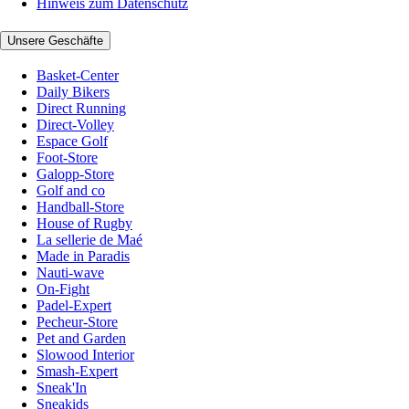
Hinweis zum Datenschutz
Unsere Geschäfte
Basket-Center
Daily Bikers
Direct Running
Direct-Volley
Espace Golf
Foot-Store
Galopp-Store
Golf and co
Handball-Store
House of Rugby
La sellerie de Maé
Made in Paradis
Nauti-wave
On-Fight
Padel-Expert
Pecheur-Store
Pet and Garden
Slowood Interior
Smash-Expert
Sneak'In
Sneakids