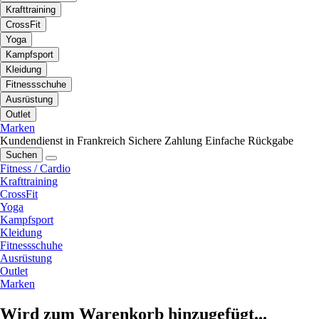
Krafttraining
CrossFit
Yoga
Kampfsport
Kleidung
Fitnessschuhe
Ausrüstung
Outlet
Marken
Kundendienst in Frankreich
Sichere Zahlung
Einfache Rückgabe
Suchen
Fitness / Cardio
Krafttraining
CrossFit
Yoga
Kampfsport
Kleidung
Fitnessschuhe
Ausrüstung
Outlet
Marken
Wird zum Warenkorb hinzugefügt...