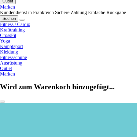
Outlet
Marken
Kundendienst in Frankreich
Sichere Zahlung
Einfache Rückgabe
Suchen
Fitness / Cardio
Krafttraining
CrossFit
Yoga
Kampfsport
Kleidung
Fitnessschuhe
Ausrüstung
Outlet
Marken
Wird zum Warenkorb hinzugefügt...