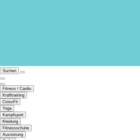
Suchen
Fitness / Cardio
Krafttraining
CrossFit
Yoga
Kampfsport
Kleidung
Fitnessschuhe
Ausrüstung