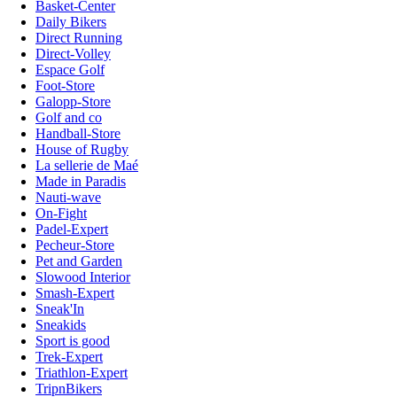
Basket-Center
Daily Bikers
Direct Running
Direct-Volley
Espace Golf
Foot-Store
Galopp-Store
Golf and co
Handball-Store
House of Rugby
La sellerie de Maé
Made in Paradis
Nauti-wave
On-Fight
Padel-Expert
Pecheur-Store
Pet and Garden
Slowood Interior
Smash-Expert
Sneak'In
Sneakids
Sport is good
Trek-Expert
Triathlon-Expert
TripnBikers