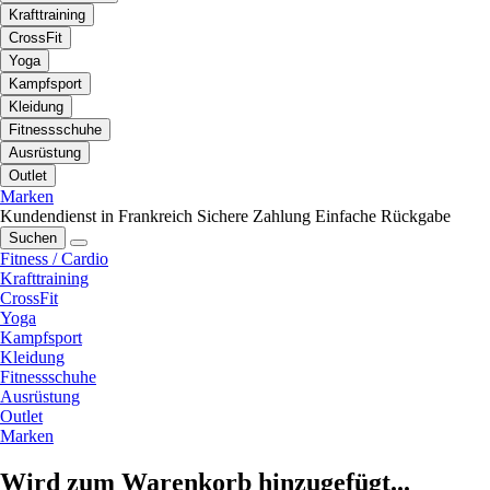
Krafttraining
CrossFit
Yoga
Kampfsport
Kleidung
Fitnessschuhe
Ausrüstung
Outlet
Marken
Kundendienst in Frankreich
Sichere Zahlung
Einfache Rückgabe
Suchen
Fitness / Cardio
Krafttraining
CrossFit
Yoga
Kampfsport
Kleidung
Fitnessschuhe
Ausrüstung
Outlet
Marken
Wird zum Warenkorb hinzugefügt...