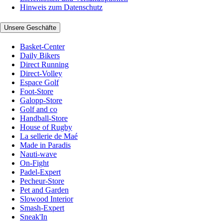
Hinweis zum Datenschutz
Unsere Geschäfte
Basket-Center
Daily Bikers
Direct Running
Direct-Volley
Espace Golf
Foot-Store
Galopp-Store
Golf and co
Handball-Store
House of Rugby
La sellerie de Maé
Made in Paradis
Nauti-wave
On-Fight
Padel-Expert
Pecheur-Store
Pet and Garden
Slowood Interior
Smash-Expert
Sneak'In