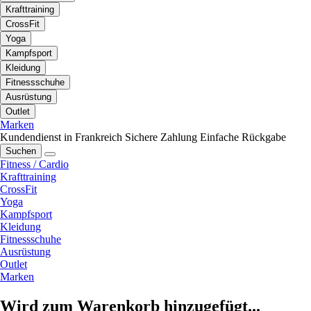
Krafttraining
CrossFit
Yoga
Kampfsport
Kleidung
Fitnessschuhe
Ausrüstung
Outlet
Marken
Kundendienst in Frankreich
Sichere Zahlung
Einfache Rückgabe
Suchen
Fitness / Cardio
Krafttraining
CrossFit
Yoga
Kampfsport
Kleidung
Fitnessschuhe
Ausrüstung
Outlet
Marken
Wird zum Warenkorb hinzugefügt...