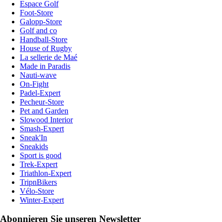
Espace Golf
Foot-Store
Galopp-Store
Golf and co
Handball-Store
House of Rugby
La sellerie de Maé
Made in Paradis
Nauti-wave
On-Fight
Padel-Expert
Pecheur-Store
Pet and Garden
Slowood Interior
Smash-Expert
Sneak'In
Sneakids
Sport is good
Trek-Expert
Triathlon-Expert
TripnBikers
Vélo-Store
Winter-Expert
Abonnieren Sie unseren Newsletter