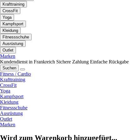
Krafttraining
CrossFit
Yoga
Kampfsport
Kleidung
Fitnessschuhe
Ausrüstung
Outlet
Marken
Kundendienst in Frankreich
Sichere Zahlung
Einfache Rückgabe
Suchen
Fitness / Cardio
Krafttraining
CrossFit
Yoga
Kampfsport
Kleidung
Fitnessschuhe
Ausrüstung
Outlet
Marken
Wird zum Warenkorb hinzugefügt...