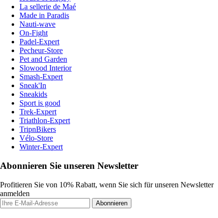
La sellerie de Maé
Made in Paradis
Nauti-wave
On-Fight
Padel-Expert
Pecheur-Store
Pet and Garden
Slowood Interior
Smash-Expert
Sneak'In
Sneakids
Sport is good
Trek-Expert
Triathlon-Expert
TripnBikers
Vélo-Store
Winter-Expert
Abonnieren Sie unseren Newsletter
Profitieren Sie von 10% Rabatt, wenn Sie sich für unseren Newsletter
anmelden
Abonnieren