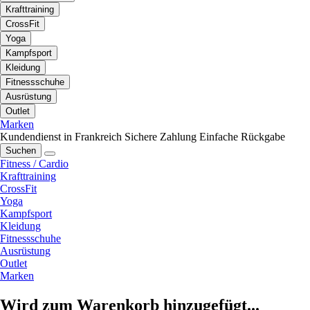
Krafttraining
CrossFit
Yoga
Kampfsport
Kleidung
Fitnessschuhe
Ausrüstung
Outlet
Marken
Kundendienst in Frankreich
Sichere Zahlung
Einfache Rückgabe
Suchen
Fitness / Cardio
Krafttraining
CrossFit
Yoga
Kampfsport
Kleidung
Fitnessschuhe
Ausrüstung
Outlet
Marken
Wird zum Warenkorb hinzugefügt...