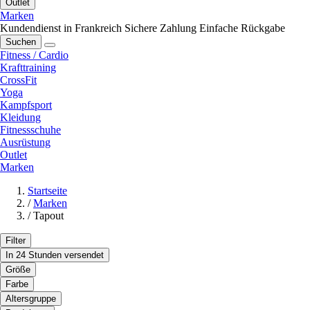
Outlet
Marken
Kundendienst in Frankreich
Sichere Zahlung
Einfache Rückgabe
Suchen
Fitness / Cardio
Krafttraining
CrossFit
Yoga
Kampfsport
Kleidung
Fitnessschuhe
Ausrüstung
Outlet
Marken
Startseite
/
Marken
/
Tapout
Filter
In 24 Stunden versendet
Größe
Farbe
Altersgruppe