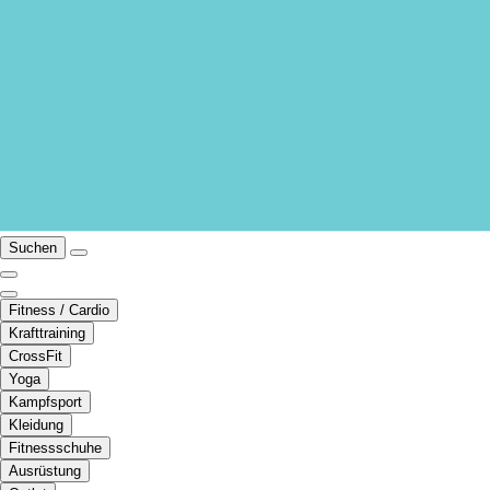
Suchen
Fitness / Cardio
Krafttraining
CrossFit
Yoga
Kampfsport
Kleidung
Fitnessschuhe
Ausrüstung