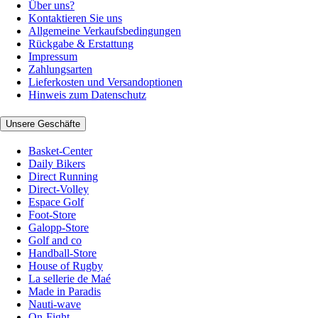
Über uns?
Kontaktieren Sie uns
Allgemeine Verkaufsbedingungen
Rückgabe & Erstattung
Impressum
Zahlungsarten
Lieferkosten und Versandoptionen
Hinweis zum Datenschutz
Unsere Geschäfte
Basket-Center
Daily Bikers
Direct Running
Direct-Volley
Espace Golf
Foot-Store
Galopp-Store
Golf and co
Handball-Store
House of Rugby
La sellerie de Maé
Made in Paradis
Nauti-wave
On-Fight