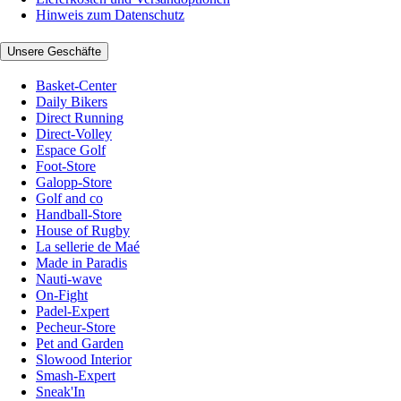
Hinweis zum Datenschutz
Unsere Geschäfte
Basket-Center
Daily Bikers
Direct Running
Direct-Volley
Espace Golf
Foot-Store
Galopp-Store
Golf and co
Handball-Store
House of Rugby
La sellerie de Maé
Made in Paradis
Nauti-wave
On-Fight
Padel-Expert
Pecheur-Store
Pet and Garden
Slowood Interior
Smash-Expert
Sneak'In