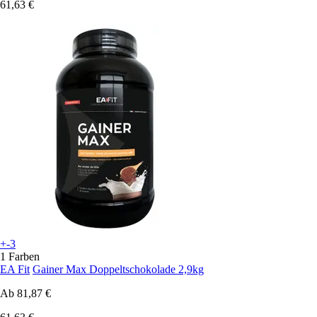
61,63 €
+-3
1 Farben
EA Fit
Gainer Max Doppeltschokolade 2,9kg
Ab
81,87 €