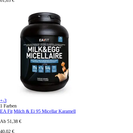
61,63 €
+-3
1 Farben
EA Fit
Milch & Ei 95 Micellar Karamell
Ab
51,38 €
40,02 €