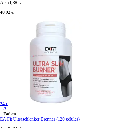
Ab
51,38 €
40,02 €
24h
+-3
1 Farben
EA Fit
Ultraschlanker Brenner (120 gélules)