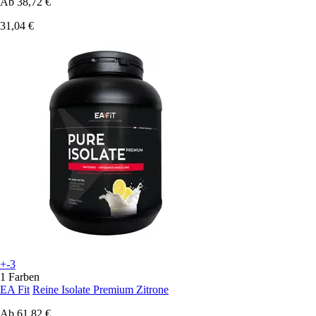
Ab
38,72 €
31,04 €
+-3
1 Farben
EA Fit
Reine Isolate Premium Zitrone
Ab
61,82 €