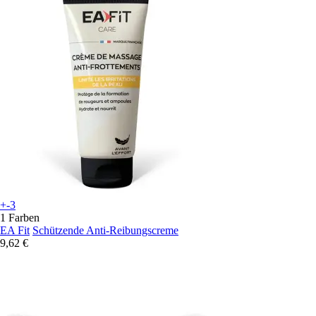
+-3
1 Farben
EA Fit
Schützende Anti-Reibungscreme
9,62 €