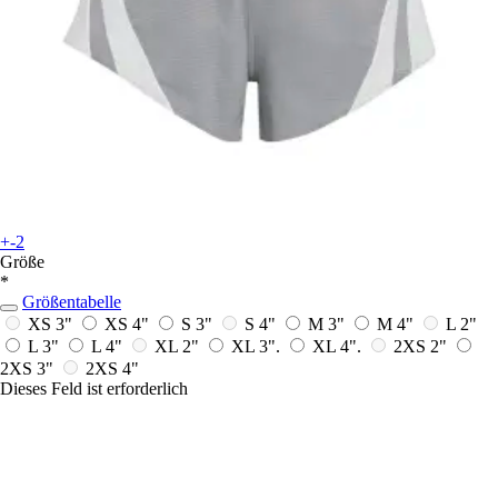
+-2
Größe
*
Größentabelle
XS 3"
XS 4"
S 3"
S 4"
M 3"
M 4"
L 2"
L 3"
L 4"
XL 2"
XL 3".
XL 4".
2XS 2"
2XS 3"
2XS 4"
Dieses Feld ist erforderlich