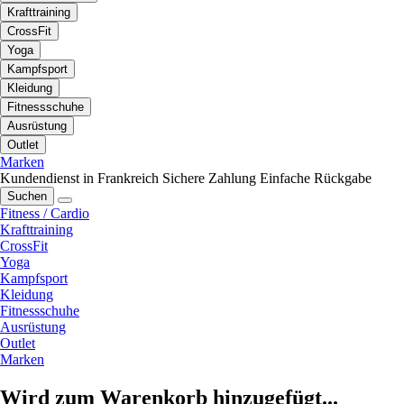
Krafttraining
CrossFit
Yoga
Kampfsport
Kleidung
Fitnessschuhe
Ausrüstung
Outlet
Marken
Kundendienst in Frankreich
Sichere Zahlung
Einfache Rückgabe
Suchen
Fitness / Cardio
Krafttraining
CrossFit
Yoga
Kampfsport
Kleidung
Fitnessschuhe
Ausrüstung
Outlet
Marken
Wird zum Warenkorb hinzugefügt...