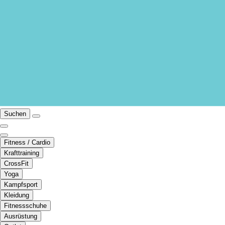
Suchen
Fitness / Cardio
Krafttraining
CrossFit
Yoga
Kampfsport
Kleidung
Fitnessschuhe
Ausrüstung