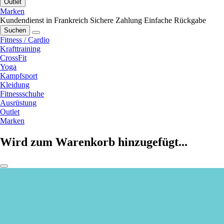
Outlet
Marken
Kundendienst in Frankreich
Sichere Zahlung
Einfache Rückgabe
Suchen
Fitness / Cardio
Krafttraining
CrossFit
Yoga
Kampfsport
Kleidung
Fitnessschuhe
Ausrüstung
Outlet
Marken
Wird zum Warenkorb hinzugefügt...