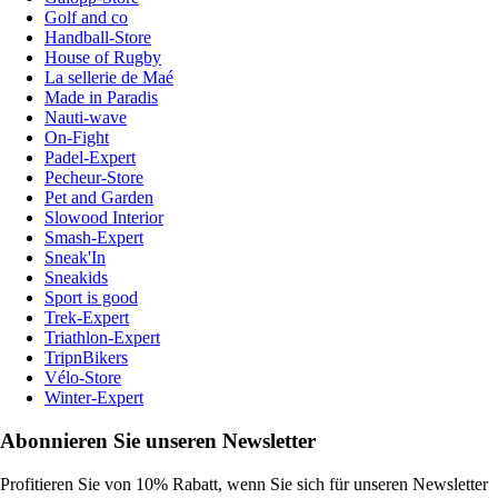
Golf and co
Handball-Store
House of Rugby
La sellerie de Maé
Made in Paradis
Nauti-wave
On-Fight
Padel-Expert
Pecheur-Store
Pet and Garden
Slowood Interior
Smash-Expert
Sneak'In
Sneakids
Sport is good
Trek-Expert
Triathlon-Expert
TripnBikers
Vélo-Store
Winter-Expert
Abonnieren Sie unseren Newsletter
Profitieren Sie von 10% Rabatt, wenn Sie sich für unseren Newsletter