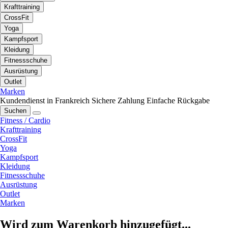
Krafttraining
CrossFit
Yoga
Kampfsport
Kleidung
Fitnessschuhe
Ausrüstung
Outlet
Marken
Kundendienst in Frankreich
Sichere Zahlung
Einfache Rückgabe
Suchen
Fitness / Cardio
Krafttraining
CrossFit
Yoga
Kampfsport
Kleidung
Fitnessschuhe
Ausrüstung
Outlet
Marken
Wird zum Warenkorb hinzugefügt...