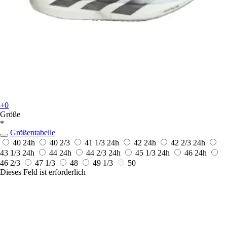
+0
Größe
*
Größentabelle
40
24h
40 2/3
41 1/3
24h
42
24h
42 2/3
24h
43 1/3
24h
44
24h
44 2/3
24h
45 1/3
24h
46
24h
46 2/3
47 1/3
48
49 1/3
50
Dieses Feld ist erforderlich