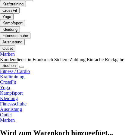
Krafttraining
CrossFit
Yoga
Kampfsport
Kleidung
Fitnessschuhe
Ausrüstung
Outlet
Marken
Kundendienst in Frankreich
Sichere Zahlung
Einfache Rückgabe
Suchen
Fitness / Cardio
Krafttraining
CrossFit
Yoga
Kampfsport
Kleidung
Fitnessschuhe
Ausrüstung
Outlet
Marken
Wird zum Warenkorb hinzugefügt...