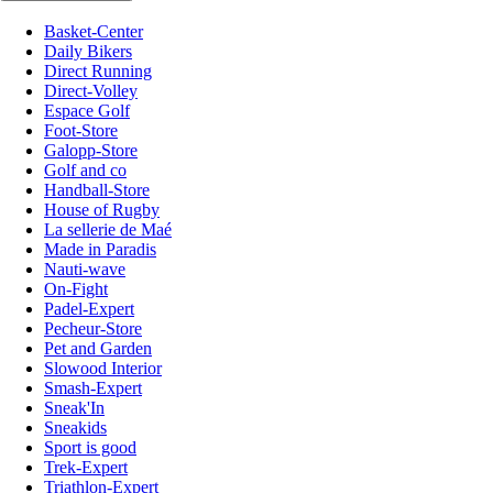
Basket-Center
Daily Bikers
Direct Running
Direct-Volley
Espace Golf
Foot-Store
Galopp-Store
Golf and co
Handball-Store
House of Rugby
La sellerie de Maé
Made in Paradis
Nauti-wave
On-Fight
Padel-Expert
Pecheur-Store
Pet and Garden
Slowood Interior
Smash-Expert
Sneak'In
Sneakids
Sport is good
Trek-Expert
Triathlon-Expert