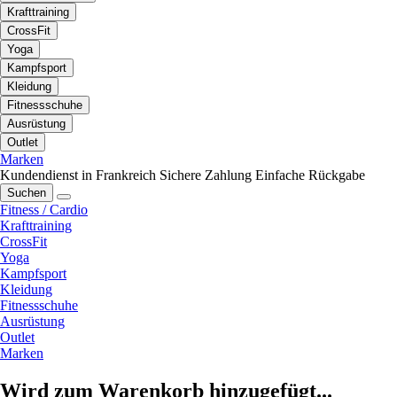
Krafttraining
CrossFit
Yoga
Kampfsport
Kleidung
Fitnessschuhe
Ausrüstung
Outlet
Marken
Kundendienst in Frankreich
Sichere Zahlung
Einfache Rückgabe
Suchen
Fitness / Cardio
Krafttraining
CrossFit
Yoga
Kampfsport
Kleidung
Fitnessschuhe
Ausrüstung
Outlet
Marken
Wird zum Warenkorb hinzugefügt...