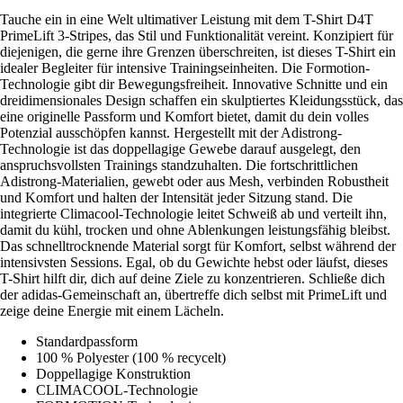
Tauche ein in eine Welt ultimativer Leistung mit dem T-Shirt D4T
PrimeLift 3-Stripes, das Stil und Funktionalität vereint. Konzipiert für
diejenigen, die gerne ihre Grenzen überschreiten, ist dieses T-Shirt ein
idealer Begleiter für intensive Trainingseinheiten. Die Formotion-
Technologie gibt dir Bewegungsfreiheit. Innovative Schnitte und ein
dreidimensionales Design schaffen ein skulptiertes Kleidungsstück, das
eine originelle Passform und Komfort bietet, damit du dein volles
Potenzial ausschöpfen kannst. Hergestellt mit der Adistrong-
Technologie ist das doppellagige Gewebe darauf ausgelegt, den
anspruchsvollsten Trainings standzuhalten. Die fortschrittlichen
Adistrong-Materialien, gewebt oder aus Mesh, verbinden Robustheit
und Komfort und halten der Intensität jeder Sitzung stand. Die
integrierte Climacool-Technologie leitet Schweiß ab und verteilt ihn,
damit du kühl, trocken und ohne Ablenkungen leistungsfähig bleibst.
Das schnelltrocknende Material sorgt für Komfort, selbst während der
intensivsten Sessions. Egal, ob du Gewichte hebst oder läufst, dieses
T-Shirt hilft dir, dich auf deine Ziele zu konzentrieren. Schließe dich
der adidas-Gemeinschaft an, übertreffe dich selbst mit PrimeLift und
zeige deine Energie mit einem Lächeln.
Standardpassform
100 % Polyester (100 % recycelt)
Doppellagige Konstruktion
CLIMACOOL-Technologie