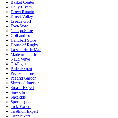
Basket-Center
Daily Bikers
Direct Running
Direct-Volley
Espace Golf
Foot-Store
Galopp-Store
Golf and co
Handball-Store
House of Rugby
La sellerie de Maé
Made in Paradis
Nauti-wave
On-Fight
Padel-Expert
Pecheur-Store
Pet and Garden
Slowood Interior
Smash-Expert
Sneak'In
Sneakids
Sport is good
Trek-Expert
Triathlon-Expert
TripnBikers