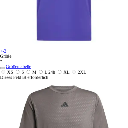
+-2
Größe
*
Größentabelle
XS
S
M
L
24h
XL
2XL
Dieses Feld ist erforderlich