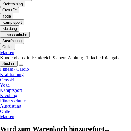
Krafttraining
CrossFit
Yoga
Kampfsport
Kleidung
Fitnessschuhe
Ausrüstung
Outlet
Marken
Kundendienst in Frankreich
Sichere Zahlung
Einfache Rückgabe
Suchen
Fitness / Cardio
Krafttraining
CrossFit
Yoga
Kampfsport
Kleidung
Fitnessschuhe
Ausrüstung
Outlet
Marken
Wird zum Warenkorb hinzugefügt...