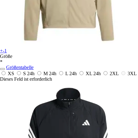
+-1
Größe
*
Größentabelle
XS
S
24h
M
24h
L
24h
XL
24h
2XL
3XL
Dieses Feld ist erforderlich