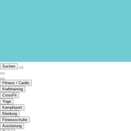
Suchen
Fitness / Cardio
Krafttraining
CrossFit
Yoga
Kampfsport
Kleidung
Fitnessschuhe
Ausrüstung