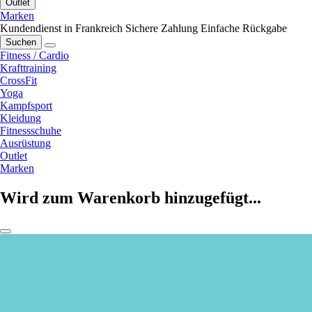
Outlet
Marken
Kundendienst in Frankreich
Sichere Zahlung
Einfache Rückgabe
Suchen
Fitness / Cardio
Krafttraining
CrossFit
Yoga
Kampfsport
Kleidung
Fitnessschuhe
Ausrüstung
Outlet
Marken
Wird zum Warenkorb hinzugefügt...