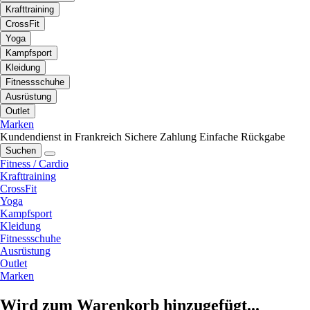
Krafttraining
CrossFit
Yoga
Kampfsport
Kleidung
Fitnessschuhe
Ausrüstung
Outlet
Marken
Kundendienst in Frankreich
Sichere Zahlung
Einfache Rückgabe
Suchen
Fitness / Cardio
Krafttraining
CrossFit
Yoga
Kampfsport
Kleidung
Fitnessschuhe
Ausrüstung
Outlet
Marken
Wird zum Warenkorb hinzugefügt...