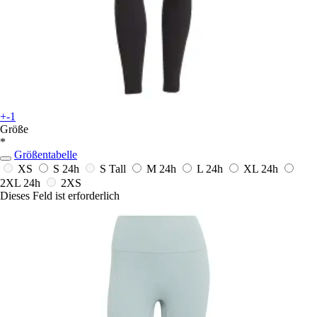
+-1
Größe
*
Größentabelle
XS
S
24h
S Tall
M
24h
L
24h
XL
24h
2XL
24h
2XS
Dieses Feld ist erforderlich