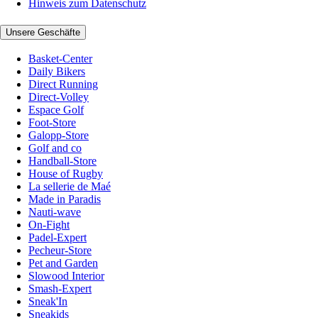
Hinweis zum Datenschutz
Unsere Geschäfte
Basket-Center
Daily Bikers
Direct Running
Direct-Volley
Espace Golf
Foot-Store
Galopp-Store
Golf and co
Handball-Store
House of Rugby
La sellerie de Maé
Made in Paradis
Nauti-wave
On-Fight
Padel-Expert
Pecheur-Store
Pet and Garden
Slowood Interior
Smash-Expert
Sneak'In
Sneakids