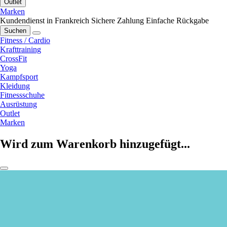
Outlet
Marken
Kundendienst in Frankreich
Sichere Zahlung
Einfache Rückgabe
Suchen
Fitness / Cardio
Krafttraining
CrossFit
Yoga
Kampfsport
Kleidung
Fitnessschuhe
Ausrüstung
Outlet
Marken
Wird zum Warenkorb hinzugefügt...