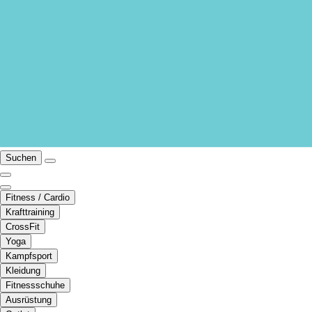
Suchen
Fitness / Cardio
Krafttraining
CrossFit
Yoga
Kampfsport
Kleidung
Fitnessschuhe
Ausrüstung