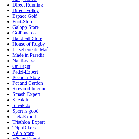
Direct Running
Direct-Volley
Espace Golf
Foot-Store
Galopp-Store
Golf and co
Handball-Store
House of Rugby
La sellerie de Maé
Made in Paradis
Nauti-wave
On-Fight
Padel-Expert
Pecheur-Store
Pet and Garden
Slowood Interior
Smash-Expert
Sneak'In
Sneakids
Sport is good
Trek-Expert
Triathlon-Expert
TripnBikers
Vélo-Store
Winter-Expert