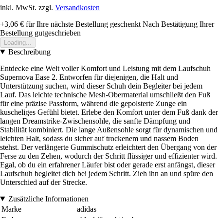
inkl. MwSt. zzgl.
Versandkosten
+3,06 €
für Ihre nächste Bestellung geschenkt
Nach Bestätigung Ihrer
Bestellung gutgeschrieben
Loading...
Beschreibung
Entdecke eine Welt voller Komfort und Leistung mit dem Laufschuh
Supernova Ease 2. Entworfen für diejenigen, die Halt und
Unterstützung suchen, wird dieser Schuh dein Begleiter bei jedem
Lauf. Das leichte technische Mesh-Obermaterial umschließt den Fuß
für eine präzise Passform, während die gepolsterte Zunge ein
kuscheliges Gefühl bietet. Erlebe den Komfort unter dem Fuß dank der
langen Dreamstrike-Zwischensohle, die sanfte Dämpfung und
Stabilität kombiniert. Die lange Außensohle sorgt für dynamischen und
leichten Halt, sodass du sicher auf trockenem und nassem Boden
stehst. Der verlängerte Gummischutz erleichtert den Übergang von der
Ferse zu den Zehen, wodurch der Schritt flüssiger und effizienter wird.
Egal, ob du ein erfahrener Läufer bist oder gerade erst anfängst, dieser
Laufschuh begleitet dich bei jedem Schritt. Zieh ihn an und spüre den
Unterschied auf der Strecke.
Zusätzliche Informationen
Marke
adidas