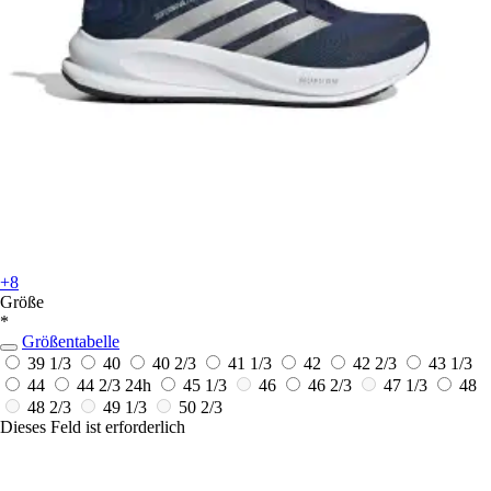
+8
Größe
*
Größentabelle
39 1/3
40
40 2/3
41 1/3
42
42 2/3
43 1/3
44
44 2/3
24h
45 1/3
46
46 2/3
47 1/3
48
48 2/3
49 1/3
50 2/3
Dieses Feld ist erforderlich