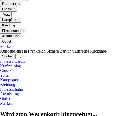
Krafttraining
CrossFit
Yoga
Kampfsport
Kleidung
Fitnessschuhe
Ausrüstung
Outlet
Marken
Kundendienst in Frankreich
Sichere Zahlung
Einfache Rückgabe
Suchen
Fitness / Cardio
Krafttraining
CrossFit
Yoga
Kampfsport
Kleidung
Fitnessschuhe
Ausrüstung
Outlet
Marken
Wird zum Warenkorb hinzugefügt...