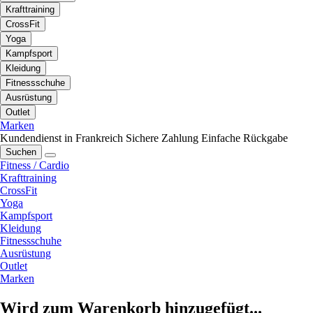
Krafttraining
CrossFit
Yoga
Kampfsport
Kleidung
Fitnessschuhe
Ausrüstung
Outlet
Marken
Kundendienst in Frankreich
Sichere Zahlung
Einfache Rückgabe
Suchen
Fitness / Cardio
Krafttraining
CrossFit
Yoga
Kampfsport
Kleidung
Fitnessschuhe
Ausrüstung
Outlet
Marken
Wird zum Warenkorb hinzugefügt...