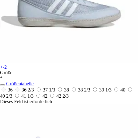
+-2
Größe
*
Größentabelle
36
36 2/3
37 1/3
38
38 2/3
39 1/3
40
40 2/3
41 1/3
42
42 2/3
Dieses Feld ist erforderlich