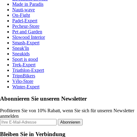
Made in Paradis
Nauti-wave
On-Fight
Padel-Expert
Pecheur-Store
Pet and Garden
Slowood Interior
Smash-Expert
Sneak'In
Sneakids
Sport is good
Trek-Expert
Triathlon-Expert
TripnBikers
Vélo-Store
Winter-Expert
Abonnieren Sie unseren Newsletter
Profitieren Sie von 10% Rabatt, wenn Sie sich für unseren Newsletter
anmelden
Abonnieren
Bleiben Sie in Verbindung