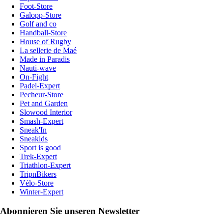
Foot-Store
Galopp-Store
Golf and co
Handball-Store
House of Rugby
La sellerie de Maé
Made in Paradis
Nauti-wave
On-Fight
Padel-Expert
Pecheur-Store
Pet and Garden
Slowood Interior
Smash-Expert
Sneak'In
Sneakids
Sport is good
Trek-Expert
Triathlon-Expert
TripnBikers
Vélo-Store
Winter-Expert
Abonnieren Sie unseren Newsletter