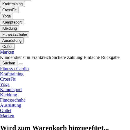
Krafttraining
CrossFit
Yoga
Kampfsport
Kleidung
Fitnessschuhe
Ausrüstung
Outlet
Marken
Kundendienst in Frankreich
Sichere Zahlung
Einfache Rückgabe
Suchen
Fitness / Cardio
Krafttraining
CrossFit
Yoga
Kampfsport
Kleidung
Fitnessschuhe
Ausrüstung
Outlet
Marken
Wird zum Warenkorb hinzugefügt...