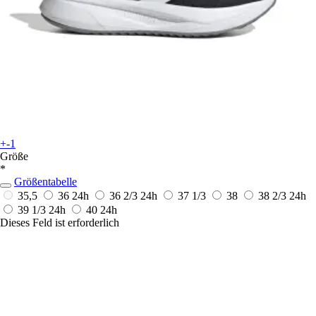
+-1
Größe
*
Größentabelle
35,5
36
24h
36 2/3
24h
37 1/3
38
38 2/3
24h
39 1/3
24h
40
24h
Dieses Feld ist erforderlich