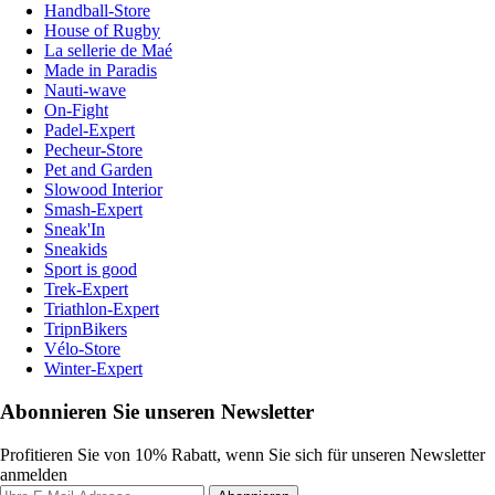
Handball-Store
House of Rugby
La sellerie de Maé
Made in Paradis
Nauti-wave
On-Fight
Padel-Expert
Pecheur-Store
Pet and Garden
Slowood Interior
Smash-Expert
Sneak'In
Sneakids
Sport is good
Trek-Expert
Triathlon-Expert
TripnBikers
Vélo-Store
Winter-Expert
Abonnieren Sie unseren Newsletter
Profitieren Sie von 10% Rabatt, wenn Sie sich für unseren Newsletter
anmelden