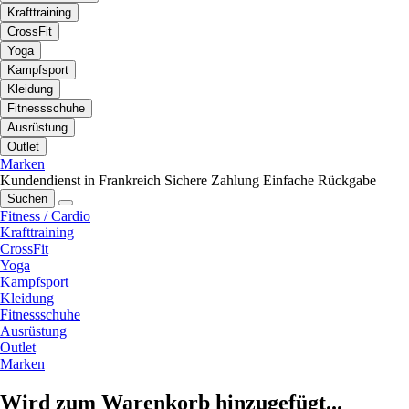
Krafttraining
CrossFit
Yoga
Kampfsport
Kleidung
Fitnessschuhe
Ausrüstung
Outlet
Marken
Kundendienst in Frankreich
Sichere Zahlung
Einfache Rückgabe
Suchen
Fitness / Cardio
Krafttraining
CrossFit
Yoga
Kampfsport
Kleidung
Fitnessschuhe
Ausrüstung
Outlet
Marken
Wird zum Warenkorb hinzugefügt...