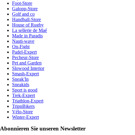
Foot-Store
Galopp-Store
Golf and co
Handball-Store
House of Rugby
La sellerie de Maé
Made in Paradis
Nauti-wave
On-Fight
Padel-Expert
Pecheur-Store
Pet and Garden
Slowood Interior
Smash-Expert
Sneak'In
Sneakids
Sport is good
Trek-Expert
Triathlon-Expert
TripnBikers
Vélo-Store
Winter-Expert
Abonnieren Sie unseren Newsletter