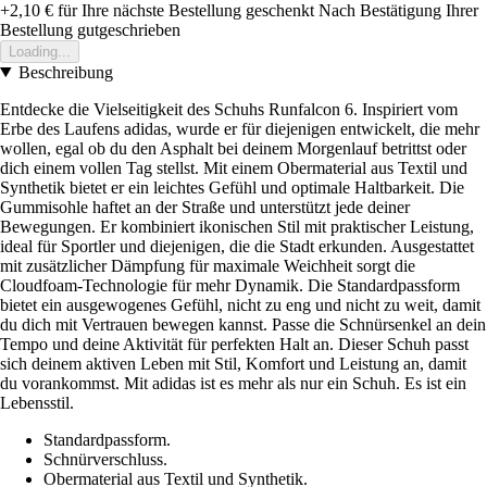
+2,10 €
für Ihre nächste Bestellung geschenkt
Nach Bestätigung Ihrer
Bestellung gutgeschrieben
Loading...
Beschreibung
Entdecke die Vielseitigkeit des Schuhs Runfalcon 6. Inspiriert vom
Erbe des Laufens adidas, wurde er für diejenigen entwickelt, die mehr
wollen, egal ob du den Asphalt bei deinem Morgenlauf betrittst oder
dich einem vollen Tag stellst. Mit einem Obermaterial aus Textil und
Synthetik bietet er ein leichtes Gefühl und optimale Haltbarkeit. Die
Gummisohle haftet an der Straße und unterstützt jede deiner
Bewegungen. Er kombiniert ikonischen Stil mit praktischer Leistung,
ideal für Sportler und diejenigen, die die Stadt erkunden. Ausgestattet
mit zusätzlicher Dämpfung für maximale Weichheit sorgt die
Cloudfoam-Technologie für mehr Dynamik. Die Standardpassform
bietet ein ausgewogenes Gefühl, nicht zu eng und nicht zu weit, damit
du dich mit Vertrauen bewegen kannst. Passe die Schnürsenkel an dein
Tempo und deine Aktivität für perfekten Halt an. Dieser Schuh passt
sich deinem aktiven Leben mit Stil, Komfort und Leistung an, damit
du vorankommst. Mit adidas ist es mehr als nur ein Schuh. Es ist ein
Lebensstil.
Standardpassform.
Schnürverschluss.
Obermaterial aus Textil und Synthetik.