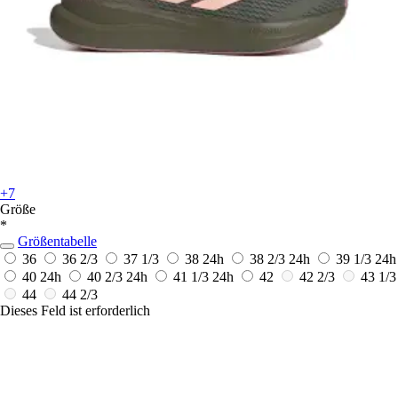
+7
Größe
*
Größentabelle
36
36 2/3
37 1/3
38
24h
38 2/3
24h
39 1/3
24h
40
24h
40 2/3
24h
41 1/3
24h
42
42 2/3
43 1/3
44
44 2/3
Dieses Feld ist erforderlich