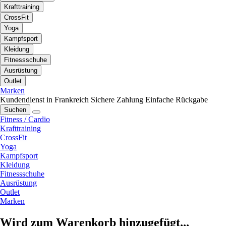
Krafttraining
CrossFit
Yoga
Kampfsport
Kleidung
Fitnessschuhe
Ausrüstung
Outlet
Marken
Kundendienst in Frankreich
Sichere Zahlung
Einfache Rückgabe
Suchen
Fitness / Cardio
Krafttraining
CrossFit
Yoga
Kampfsport
Kleidung
Fitnessschuhe
Ausrüstung
Outlet
Marken
Wird zum Warenkorb hinzugefügt...