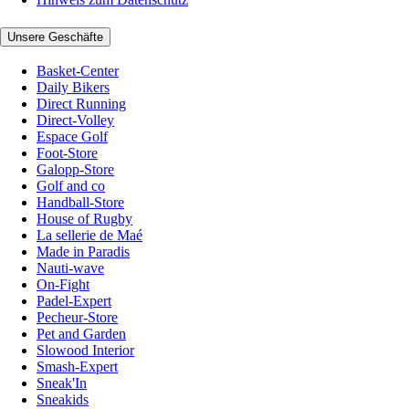
Unsere Geschäfte
Basket-Center
Daily Bikers
Direct Running
Direct-Volley
Espace Golf
Foot-Store
Galopp-Store
Golf and co
Handball-Store
House of Rugby
La sellerie de Maé
Made in Paradis
Nauti-wave
On-Fight
Padel-Expert
Pecheur-Store
Pet and Garden
Slowood Interior
Smash-Expert
Sneak'In
Sneakids