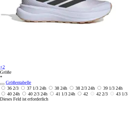
+2
Größe
*
Größentabelle
36 2/3
37 1/3
24h
38
24h
38 2/3
24h
39 1/3
24h
40
24h
40 2/3
24h
41 1/3
24h
42
42 2/3
43 1/3
Dieses Feld ist erforderlich