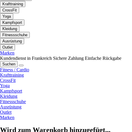
Krafttraining
CrossFit
Yoga
Kampfsport
Kleidung
Fitnessschuhe
Ausrüstung
Outlet
Marken
Kundendienst in Frankreich
Sichere Zahlung
Einfache Rückgabe
Suchen
Fitness / Cardio
Krafttraining
CrossFit
Yoga
Kampfsport
Kleidung
Fitnessschuhe
Ausrüstung
Outlet
Marken
Wird zum Warenkorb hinzugefügt...