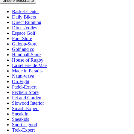
Unsere Geschäfte
Basket-Center
Daily Bikers
Direct Running
Direct-Volley
Espace Golf
Foot-Store
Galopp-Store
Golf and co
Handball-Store
House of Rugby
La sellerie de Maé
Made in Paradis
Nauti-wave
On-Fight
Padel-Expert
Pecheur-Store
Pet and Garden
Slowood Interior
Smash-Expert
Sneak'In
Sneakids
Sport is good
Trek-Expert