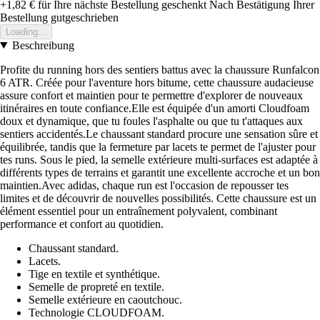
+1,82 €
für Ihre nächste Bestellung geschenkt
Nach Bestätigung Ihrer
Bestellung gutgeschrieben
Loading...
Beschreibung
Profite du running hors des sentiers battus avec la chaussure Runfalcon
6 ATR. Créée pour l'aventure hors bitume, cette chaussure audacieuse
assure confort et maintien pour te permettre d'explorer de nouveaux
itinéraires en toute confiance.Elle est équipée d'un amorti Cloudfoam
doux et dynamique, que tu foules l'asphalte ou que tu t'attaques aux
sentiers accidentés.Le chaussant standard procure une sensation sûre et
équilibrée, tandis que la fermeture par lacets te permet de l'ajuster pour
tes runs. Sous le pied, la semelle extérieure multi-surfaces est adaptée à
différents types de terrains et garantit une excellente accroche et un bon
maintien.Avec adidas, chaque run est l'occasion de repousser tes
limites et de découvrir de nouvelles possibilités. Cette chaussure est un
élément essentiel pour un entraînement polyvalent, combinant
performance et confort au quotidien.
Chaussant standard.
Lacets.
Tige en textile et synthétique.
Semelle de propreté en textile.
Semelle extérieure en caoutchouc.
Technologie CLOUDFOAM.