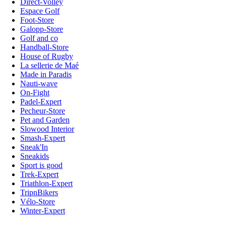
Direct-Volley
Espace Golf
Foot-Store
Galopp-Store
Golf and co
Handball-Store
House of Rugby
La sellerie de Maé
Made in Paradis
Nauti-wave
On-Fight
Padel-Expert
Pecheur-Store
Pet and Garden
Slowood Interior
Smash-Expert
Sneak'In
Sneakids
Sport is good
Trek-Expert
Triathlon-Expert
TripnBikers
Vélo-Store
Winter-Expert