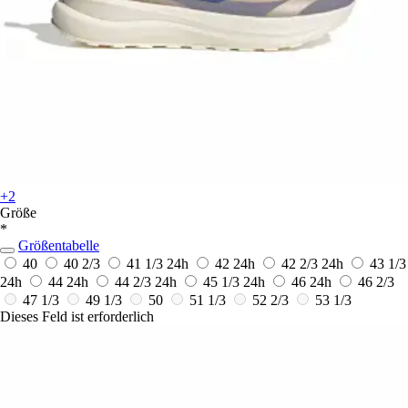
+2
Größe
*
Größentabelle
40
40 2/3
41 1/3
24h
42
24h
42 2/3
24h
43 1/3
24h
44
24h
44 2/3
24h
45 1/3
24h
46
24h
46 2/3
47 1/3
49 1/3
50
51 1/3
52 2/3
53 1/3
Dieses Feld ist erforderlich