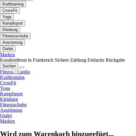
Krafttraining
CrossFit
Yoga
Kampfsport
Kleidung
Fitnessschuhe
Ausrüstung
Outlet
Marken
Kundendienst in Frankreich
Sichere Zahlung
Einfache Rückgabe
Suchen
Fitness / Cardio
Krafttraining
CrossFit
Yoga
Kampfsport
Kleidung
Fitnessschuhe
Ausrüstung
Outlet
Marken
Wird zum Warenkorb hinzugefügt...