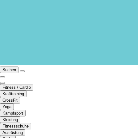
Suchen
Fitness / Cardio
Krafttraining
CrossFit
Yoga
Kampfsport
Kleidung
Fitnessschuhe
Ausrüstung