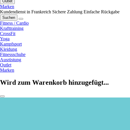
Outlet
Marken
Kundendienst in Frankreich
Sichere Zahlung
Einfache Rückgabe
Suchen
Fitness / Cardio
Krafttraining
CrossFit
Yoga
Kampfsport
Kleidung
Fitnessschuhe
Ausrüstung
Outlet
Marken
Wird zum Warenkorb hinzugefügt...