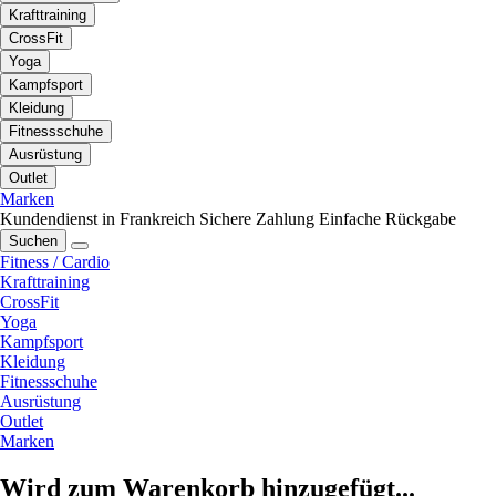
Krafttraining
CrossFit
Yoga
Kampfsport
Kleidung
Fitnessschuhe
Ausrüstung
Outlet
Marken
Kundendienst in Frankreich
Sichere Zahlung
Einfache Rückgabe
Suchen
Fitness / Cardio
Krafttraining
CrossFit
Yoga
Kampfsport
Kleidung
Fitnessschuhe
Ausrüstung
Outlet
Marken
Wird zum Warenkorb hinzugefügt...