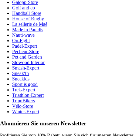
Galopp-Store
Golf and co
Handball-Store
House of Rugby
La sellerie de Maé
Made in Paradis
Nauti-wave
On-Fight
Padel-Expert
Pecheur-Store
Pet and Garden
Slowood Interior
Smash-Expert
Sneak'In
Sneakids
Sport is good
Trek-Expert
Triathlon-Expert
TripnBikers
Vélo-Store
Winter-Expert
Abonnieren Sie unseren Newsletter
Profitieren Sie von 10% Rabatt, wenn Sie sich für unseren Newsletter