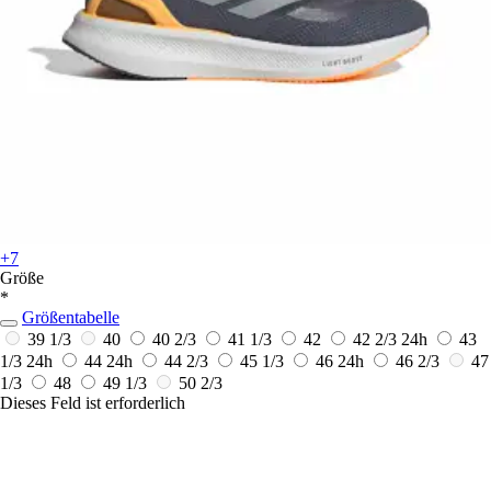
+7
Größe
*
Größentabelle
39 1/3
40
40 2/3
41 1/3
42
42 2/3
24h
43
1/3
24h
44
24h
44 2/3
45 1/3
46
24h
46 2/3
47
1/3
48
49 1/3
50 2/3
Dieses Feld ist erforderlich