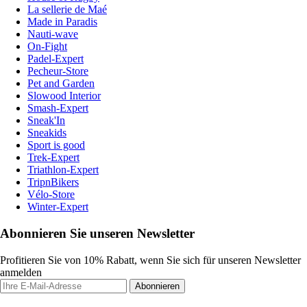
La sellerie de Maé
Made in Paradis
Nauti-wave
On-Fight
Padel-Expert
Pecheur-Store
Pet and Garden
Slowood Interior
Smash-Expert
Sneak'In
Sneakids
Sport is good
Trek-Expert
Triathlon-Expert
TripnBikers
Vélo-Store
Winter-Expert
Abonnieren Sie unseren Newsletter
Profitieren Sie von 10% Rabatt, wenn Sie sich für unseren Newsletter
anmelden
Abonnieren