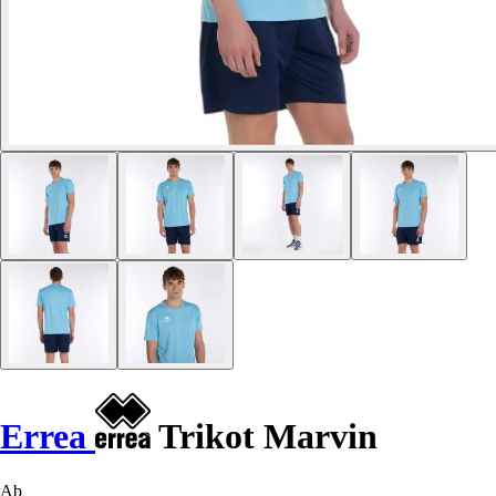
Errea
Trikot Marvin
Ab