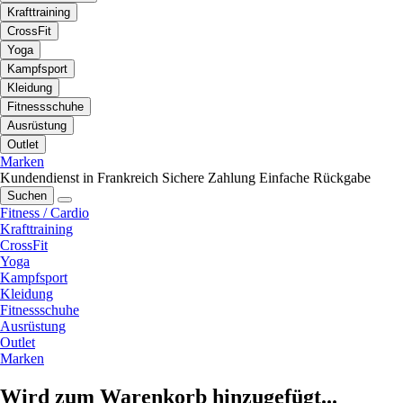
Krafttraining
CrossFit
Yoga
Kampfsport
Kleidung
Fitnessschuhe
Ausrüstung
Outlet
Marken
Kundendienst in Frankreich
Sichere Zahlung
Einfache Rückgabe
Suchen
Fitness / Cardio
Krafttraining
CrossFit
Yoga
Kampfsport
Kleidung
Fitnessschuhe
Ausrüstung
Outlet
Marken
Wird zum Warenkorb hinzugefügt...