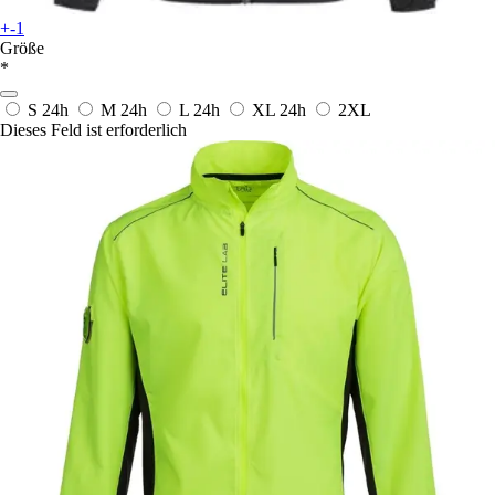
+-1
Größe
*
S
24h
M
24h
L
24h
XL
24h
2XL
Dieses Feld ist erforderlich