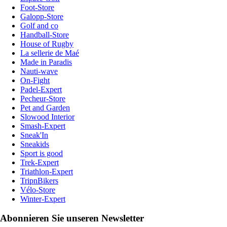
Foot-Store
Galopp-Store
Golf and co
Handball-Store
House of Rugby
La sellerie de Maé
Made in Paradis
Nauti-wave
On-Fight
Padel-Expert
Pecheur-Store
Pet and Garden
Slowood Interior
Smash-Expert
Sneak'In
Sneakids
Sport is good
Trek-Expert
Triathlon-Expert
TripnBikers
Vélo-Store
Winter-Expert
Abonnieren Sie unseren Newsletter