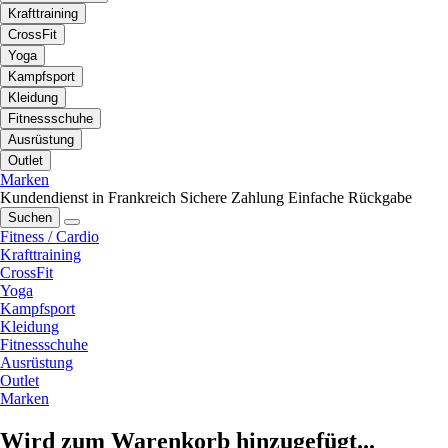
Krafttraining
CrossFit
Yoga
Kampfsport
Kleidung
Fitnessschuhe
Ausrüstung
Outlet
Marken
Kundendienst in Frankreich
Sichere Zahlung
Einfache Rückgabe
Suchen
Fitness / Cardio
Krafttraining
CrossFit
Yoga
Kampfsport
Kleidung
Fitnessschuhe
Ausrüstung
Outlet
Marken
Wird zum Warenkorb hinzugefügt...