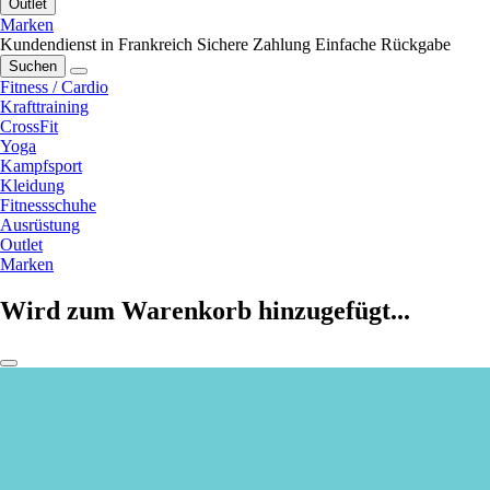
Outlet
Marken
Kundendienst in Frankreich
Sichere Zahlung
Einfache Rückgabe
Suchen
Fitness / Cardio
Krafttraining
CrossFit
Yoga
Kampfsport
Kleidung
Fitnessschuhe
Ausrüstung
Outlet
Marken
Wird zum Warenkorb hinzugefügt...