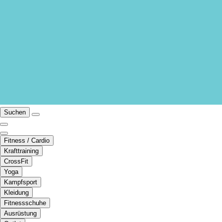
Suchen
Fitness / Cardio
Krafttraining
CrossFit
Yoga
Kampfsport
Kleidung
Fitnessschuhe
Ausrüstung