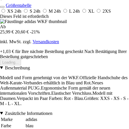
*
Größentabelle
XS
24h
S
24h
M
24h
L
24h
XL
2XS
Dieses Feld ist erforderlich
Ab
25,99 €
20,60 €
-21%
inkl. MwSt. zzgl.
Versandkosten
+1,03 €
für Ihre nächste Bestellung geschenkt
Nach Bestätigung Ihrer
Bestellung gutgeschrieben
Loading...
Beschreibung
Modell und Form genehmigt von der WKF.Offizielle Handschuhe des
Welt-Karate-Verbandes erhältlich in Blau und Rot.Neues
Außenmaterial PU3G.Ergonomische Form gemäß der neuen
internationalen Vorschriften.Elastischer Verschluss.Modell mit
Daumen.Verpackt im Paar Farben: Rot - Blau.Größen: XXS - XS - S -
M - L - XL.
Zusätzliche Informationen
Marke
adidas
Farbe
blau