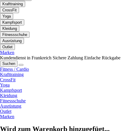
Krafttraining
CrossFit
Yoga
Kampfsport
Kleidung
Fitnessschuhe
Ausrüstung
Outlet
Marken
Kundendienst in Frankreich
Sichere Zahlung
Einfache Rückgabe
Suchen
Fitness / Cardio
Krafttraining
CrossFit
Yoga
Kampfsport
Kleidung
Fitnessschuhe
Ausrüstung
Outlet
Marken
Wird zum Warenkorb hinzugefügt...