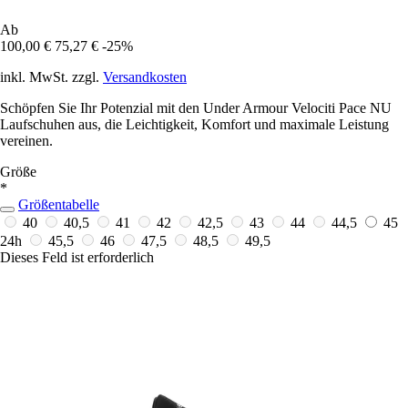
Ab
100,00 €
75,27 €
-25%
inkl. MwSt. zzgl.
Versandkosten
Schöpfen Sie Ihr Potenzial mit den Under Armour Velociti Pace NU
Laufschuhen aus, die Leichtigkeit, Komfort und maximale Leistung
vereinen.
Größe
*
Größentabelle
40
40,5
41
42
42,5
43
44
44,5
45
24h
45,5
46
47,5
48,5
49,5
Dieses Feld ist erforderlich