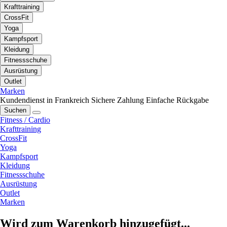
Krafttraining
CrossFit
Yoga
Kampfsport
Kleidung
Fitnessschuhe
Ausrüstung
Outlet
Marken
Kundendienst in Frankreich
Sichere Zahlung
Einfache Rückgabe
Suchen
Fitness / Cardio
Krafttraining
CrossFit
Yoga
Kampfsport
Kleidung
Fitnessschuhe
Ausrüstung
Outlet
Marken
Wird zum Warenkorb hinzugefügt...