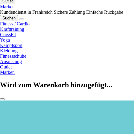
Outlet
Marken
Kundendienst in Frankreich
Sichere Zahlung
Einfache Rückgabe
Suchen
Fitness / Cardio
Krafttraining
CrossFit
Yoga
Kampfsport
Kleidung
Fitnessschuhe
Ausrüstung
Outlet
Marken
Wird zum Warenkorb hinzugefügt...