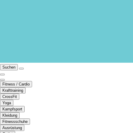
Suchen
Fitness / Cardio
Krafttraining
CrossFit
Yoga
Kampfsport
Kleidung
Fitnessschuhe
Ausrüstung