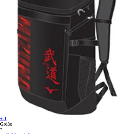
+-1
Größe
*