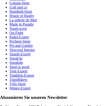
Galopp-Store
Golf and co
Handball-Store
House of Rugby
La sellerie de Maé
Made in Paradis
Nauti-wave
On-Fight
Padel-Expert
Pecheur-Store
Pet and Garden
Slowood Interior
Smash-Expert
Sneak'In
Sneakids
Sport is good
Trek-Expert
Triathlon-Expert
TripnBikers
Vélo-Store
Winter-Expert
Abonnieren Sie unseren Newsletter