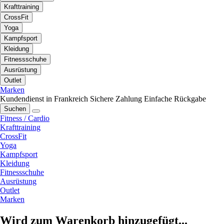
Krafttraining
CrossFit
Yoga
Kampfsport
Kleidung
Fitnessschuhe
Ausrüstung
Outlet
Marken
Kundendienst in Frankreich
Sichere Zahlung
Einfache Rückgabe
Suchen
Fitness / Cardio
Krafttraining
CrossFit
Yoga
Kampfsport
Kleidung
Fitnessschuhe
Ausrüstung
Outlet
Marken
Wird zum Warenkorb hinzugefügt...