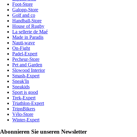
Foot-Store
Galopp-Store
Golf and co
Handball-Store
House of Rugby
La sellerie de Maé
Made in Paradis
Nauti-wave
On-Fight
Padel-Expert
Pecheur-Store
Pet and Garden
Slowood Interior
Smash-Expert
Sneak'In
Sneakids
Sport is good
Trek-Expert
Triathlon-Expert
TripnBikers
Vélo-Store
Winter-Expert
Abonnieren Sie unseren Newsletter