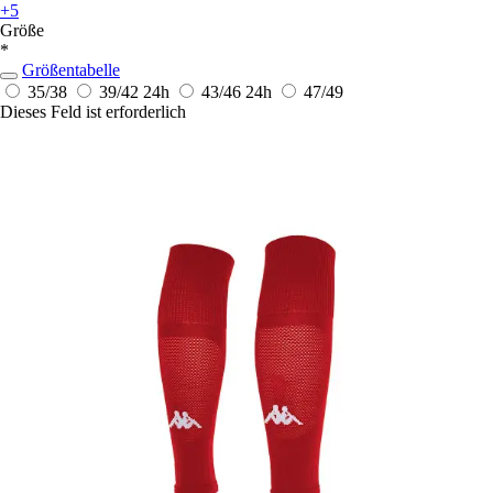
+5
Größe
*
Größentabelle
35/38
39/42
24h
43/46
24h
47/49
Dieses Feld ist erforderlich