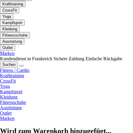
Krafttraining
CrossFit
Yoga
Kampfsport
Kleidung
Fitnessschuhe
Ausrüstung
Outlet
Marken
Kundendienst in Frankreich
Sichere Zahlung
Einfache Rückgabe
Suchen
Fitness / Cardio
Krafttraining
CrossFit
Yoga
Kampfsport
Kleidung
Fitnessschuhe
Ausrüstung
Outlet
Marken
Wird zum Warenkorb hinzugefügt...