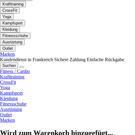
Krafttraining
CrossFit
Yoga
Kampfsport
Kleidung
Fitnessschuhe
Ausrüstung
Outlet
Marken
Kundendienst in Frankreich
Sichere Zahlung
Einfache Rückgabe
Suchen
Fitness / Cardio
Krafttraining
CrossFit
Yoga
Kampfsport
Kleidung
Fitnessschuhe
Ausrüstung
Outlet
Marken
Wird zum Warenkorb hinzugefügt...