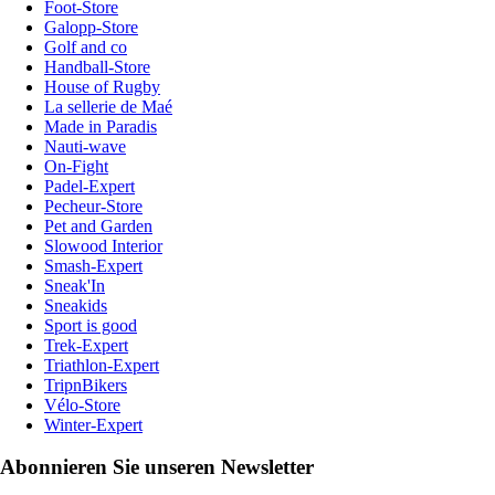
Foot-Store
Galopp-Store
Golf and co
Handball-Store
House of Rugby
La sellerie de Maé
Made in Paradis
Nauti-wave
On-Fight
Padel-Expert
Pecheur-Store
Pet and Garden
Slowood Interior
Smash-Expert
Sneak'In
Sneakids
Sport is good
Trek-Expert
Triathlon-Expert
TripnBikers
Vélo-Store
Winter-Expert
Abonnieren Sie unseren Newsletter