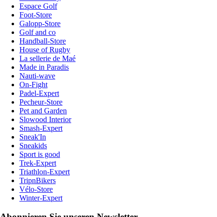
Espace Golf
Foot-Store
Galopp-Store
Golf and co
Handball-Store
House of Rugby
La sellerie de Maé
Made in Paradis
Nauti-wave
On-Fight
Padel-Expert
Pecheur-Store
Pet and Garden
Slowood Interior
Smash-Expert
Sneak'In
Sneakids
Sport is good
Trek-Expert
Triathlon-Expert
TripnBikers
Vélo-Store
Winter-Expert
Abonnieren Sie unseren Newsletter