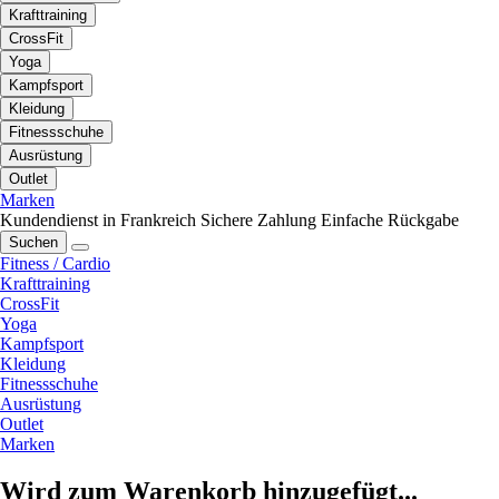
Krafttraining
CrossFit
Yoga
Kampfsport
Kleidung
Fitnessschuhe
Ausrüstung
Outlet
Marken
Kundendienst in Frankreich
Sichere Zahlung
Einfache Rückgabe
Suchen
Fitness / Cardio
Krafttraining
CrossFit
Yoga
Kampfsport
Kleidung
Fitnessschuhe
Ausrüstung
Outlet
Marken
Wird zum Warenkorb hinzugefügt...