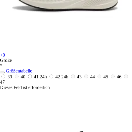
+0
Größe
*
Größentabelle
39
40
41
24h
42
24h
43
44
45
46
47
Dieses Feld ist erforderlich