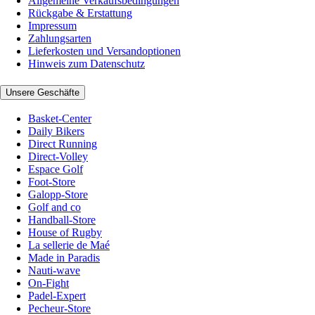
Allgemeine Verkaufsbedingungen
Rückgabe & Erstattung
Impressum
Zahlungsarten
Lieferkosten und Versandoptionen
Hinweis zum Datenschutz
Unsere Geschäfte
Basket-Center
Daily Bikers
Direct Running
Direct-Volley
Espace Golf
Foot-Store
Galopp-Store
Golf and co
Handball-Store
House of Rugby
La sellerie de Maé
Made in Paradis
Nauti-wave
On-Fight
Padel-Expert
Pecheur-Store