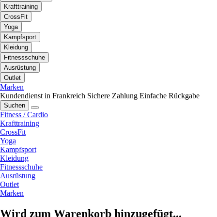
Krafttraining
CrossFit
Yoga
Kampfsport
Kleidung
Fitnessschuhe
Ausrüstung
Outlet
Marken
Kundendienst in Frankreich
Sichere Zahlung
Einfache Rückgabe
Suchen
Fitness / Cardio
Krafttraining
CrossFit
Yoga
Kampfsport
Kleidung
Fitnessschuhe
Ausrüstung
Outlet
Marken
Wird zum Warenkorb hinzugefügt...