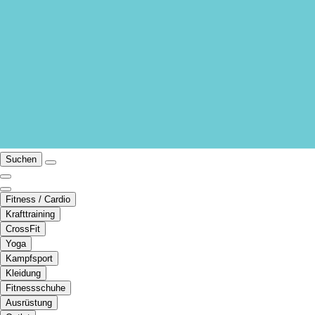
Suchen
Fitness / Cardio
Krafttraining
CrossFit
Yoga
Kampfsport
Kleidung
Fitnessschuhe
Ausrüstung