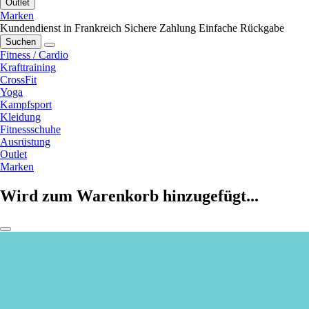
Outlet
Marken
Kundendienst in Frankreich
Sichere Zahlung
Einfache Rückgabe
Suchen
Fitness / Cardio
Krafttraining
CrossFit
Yoga
Kampfsport
Kleidung
Fitnessschuhe
Ausrüstung
Outlet
Marken
Wird zum Warenkorb hinzugefügt...