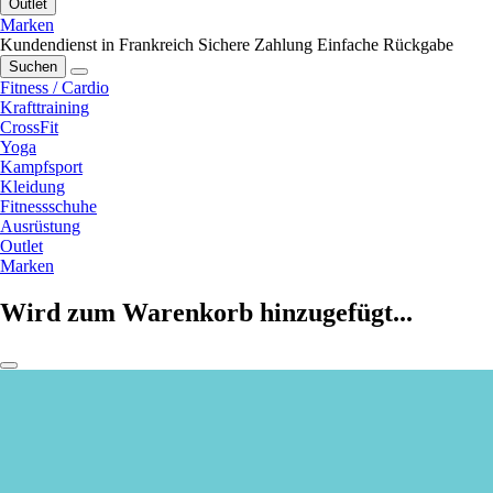
Outlet
Marken
Kundendienst in Frankreich
Sichere Zahlung
Einfache Rückgabe
Suchen
Fitness / Cardio
Krafttraining
CrossFit
Yoga
Kampfsport
Kleidung
Fitnessschuhe
Ausrüstung
Outlet
Marken
Wird zum Warenkorb hinzugefügt...