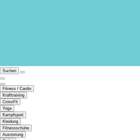
Suchen
Fitness / Cardio
Krafttraining
CrossFit
Yoga
Kampfsport
Kleidung
Fitnessschuhe
Ausrüstung