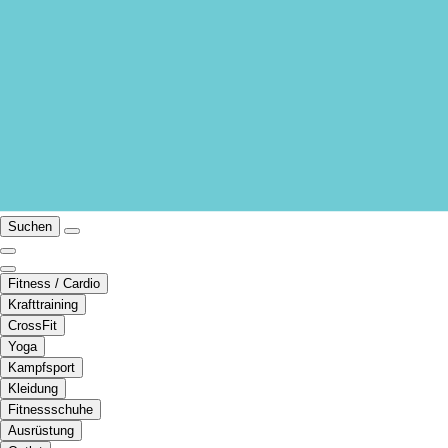
Suchen
Fitness / Cardio
Krafttraining
CrossFit
Yoga
Kampfsport
Kleidung
Fitnessschuhe
Ausrüstung