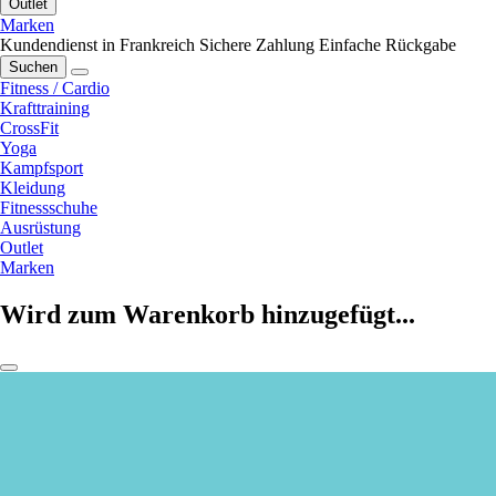
Outlet
Marken
Kundendienst in Frankreich
Sichere Zahlung
Einfache Rückgabe
Suchen
Fitness / Cardio
Krafttraining
CrossFit
Yoga
Kampfsport
Kleidung
Fitnessschuhe
Ausrüstung
Outlet
Marken
Wird zum Warenkorb hinzugefügt...