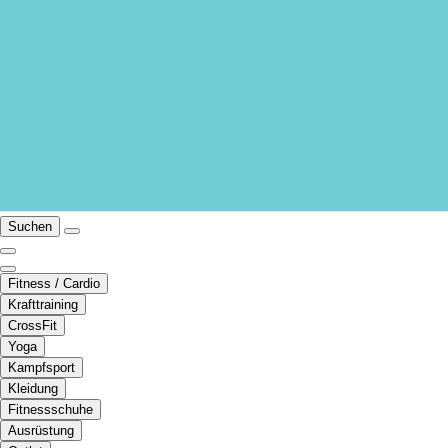
Suchen
Fitness / Cardio
Krafttraining
CrossFit
Yoga
Kampfsport
Kleidung
Fitnessschuhe
Ausrüstung