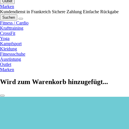
Outlet
Marken
Kundendienst in Frankreich
Sichere Zahlung
Einfache Rückgabe
Suchen
Fitness / Cardio
Krafttraining
CrossFit
Yoga
Kampfsport
Kleidung
Fitnessschuhe
Ausrüstung
Outlet
Marken
Wird zum Warenkorb hinzugefügt...