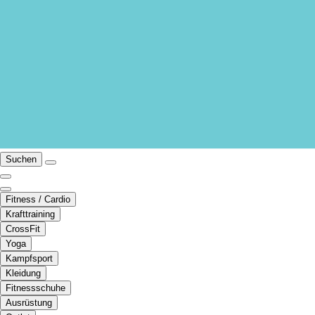
Suchen
Fitness / Cardio
Krafttraining
CrossFit
Yoga
Kampfsport
Kleidung
Fitnessschuhe
Ausrüstung