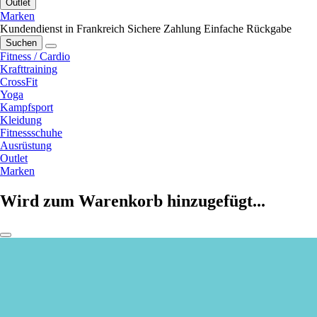
Outlet
Marken
Kundendienst in Frankreich
Sichere Zahlung
Einfache Rückgabe
Suchen
Fitness / Cardio
Krafttraining
CrossFit
Yoga
Kampfsport
Kleidung
Fitnessschuhe
Ausrüstung
Outlet
Marken
Wird zum Warenkorb hinzugefügt...