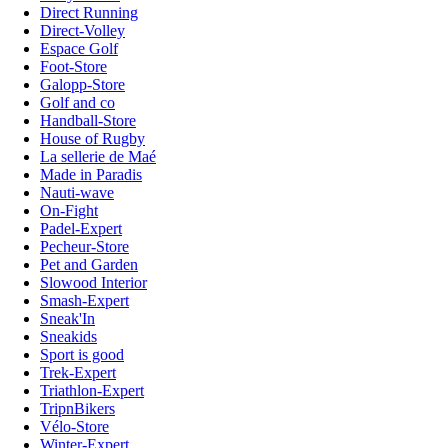
Direct Running
Direct-Volley
Espace Golf
Foot-Store
Galopp-Store
Golf and co
Handball-Store
House of Rugby
La sellerie de Maé
Made in Paradis
Nauti-wave
On-Fight
Padel-Expert
Pecheur-Store
Pet and Garden
Slowood Interior
Smash-Expert
Sneak'In
Sneakids
Sport is good
Trek-Expert
Triathlon-Expert
TripnBikers
Vélo-Store
Winter-Expert