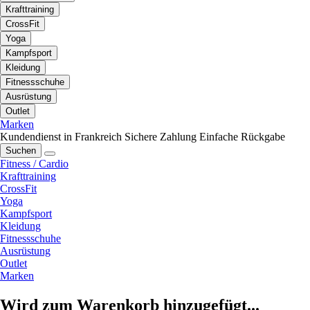
Krafttraining
CrossFit
Yoga
Kampfsport
Kleidung
Fitnessschuhe
Ausrüstung
Outlet
Marken
Kundendienst in Frankreich
Sichere Zahlung
Einfache Rückgabe
Suchen
Fitness / Cardio
Krafttraining
CrossFit
Yoga
Kampfsport
Kleidung
Fitnessschuhe
Ausrüstung
Outlet
Marken
Wird zum Warenkorb hinzugefügt...