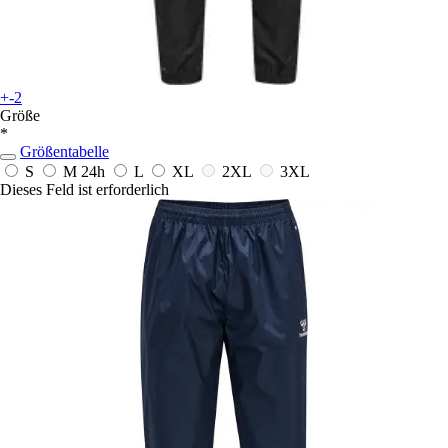
+-2
Größe
*
Größentabelle
S
M
24h
L
XL
2XL
3XL
Dieses Feld ist erforderlich