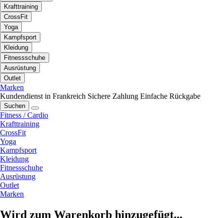
Krafttraining
CrossFit
Yoga
Kampfsport
Kleidung
Fitnessschuhe
Ausrüstung
Outlet
Marken
Kundendienst in Frankreich
Sichere Zahlung
Einfache Rückgabe
Suchen
Fitness / Cardio
Krafttraining
CrossFit
Yoga
Kampfsport
Kleidung
Fitnessschuhe
Ausrüstung
Outlet
Marken
Wird zum Warenkorb hinzugefügt...