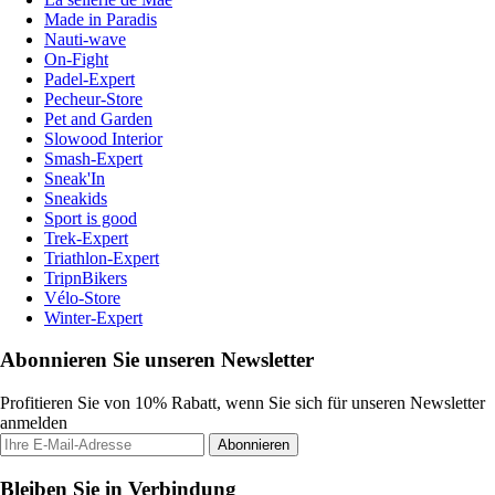
Made in Paradis
Nauti-wave
On-Fight
Padel-Expert
Pecheur-Store
Pet and Garden
Slowood Interior
Smash-Expert
Sneak'In
Sneakids
Sport is good
Trek-Expert
Triathlon-Expert
TripnBikers
Vélo-Store
Winter-Expert
Abonnieren Sie unseren Newsletter
Profitieren Sie von 10% Rabatt, wenn Sie sich für unseren Newsletter
anmelden
Abonnieren
Bleiben Sie in Verbindung