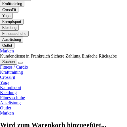
Krafttraining
CrossFit
Yoga
Kampfsport
Kleidung
Fitnessschuhe
Ausrüstung
Outlet
Marken
Kundendienst in Frankreich
Sichere Zahlung
Einfache Rückgabe
Suchen
Fitness / Cardio
Krafttraining
CrossFit
Yoga
Kampfsport
Kleidung
Fitnessschuhe
Ausrüstung
Outlet
Marken
Wird zum Warenkorb hinzugefügt...