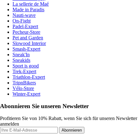
La sellerie de Maé
Made in Paradis
Nauti-wave
On-Fight
Padel-Expert
Pecheur-Store
Pet and Garden
Slowood Interior
Smash-Expert
Sneak'In
Sneakids
Sport is good
Trek-Expert
Triathlon-Expert
TripnBikers
Vélo-Store
Winter-Expert
Abonnieren Sie unseren Newsletter
Profitieren Sie von 10% Rabatt, wenn Sie sich für unseren Newsletter
anmelden
Abonnieren